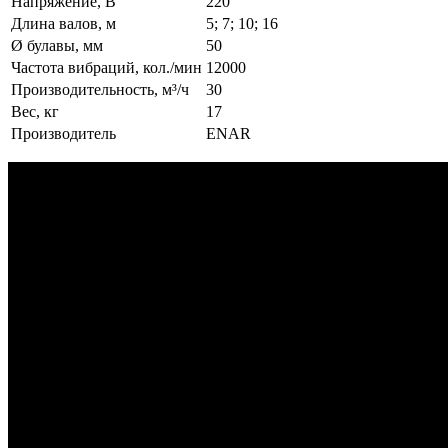
Напряжение, В
220
Длина валов, м
5; 7; 10; 16
Ø булавы, мм
50
Частота вибраций, кол./мин
12000
Производительность, м³/ч
30
Вес, кг
17
Производитель
ENAR