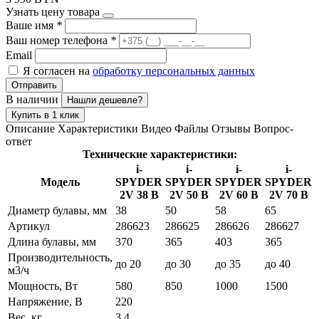
Узнать цену товара
Ваше имя
*
Ваш номер телефона
*
Email
Я согласен на
обработку персональных данных
Отправить
В наличии
Нашли дешевле?
Купить в 1 клик
Описание
Характеристики
Видео
Файлы
Отзывы
Вопрос-
ответ
Технические характеристики:
i-
i-
i-
i-
Модель
SPYDER
SPYDER
SPYDER
SPYDER
2V 38 B
2V 50 B
2V 60 B
2V 70 B
Диаметр булавы, мм
38
50
58
65
Артикул
286623
286625
286626
286627
Длина булавы, мм
370
365
403
365
Производительность,
до 20
до 30
до 35
до 40
м3/ч
Мощность, Вт
580
850
1000
1500
Напряжение, В
220
Вес, кг
3,4