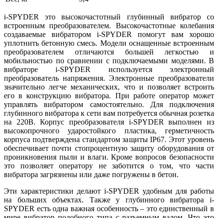
i-SPYDER это высокочастотный глубинный вибратор со
встроенным преобразователем. Высокочастотные колебания
создаваемые вибратором i-SPYDER помогут вам хорошо
уплотнить бетонную смесь. Модели оснащенные встроенным
преобразователем отличаются большей легкостью и
мобильностью по сравнении с подключаемыми моделями. В
вибраторе i-SPYDER используется электронный
преобразователь напряжения. Электронные преобразователи
значительно легче механических, что и позволяет встроить
его в конструкцию вибратора. При работе оператор может
управлять вибратором самостоятельно. Для подключения
глубинного вибратора к сети вам потребуется обычная розетка
на 220В. Корпус преобразователя i-SPYDER выполнен из
высокопрочного ударостойкого пластика, герметичность
корпуса подтверждена стандартом защиты IP67. Этот уровень
обеспечивает почти стопроцентную защиту оборудования от
проникновения пыли и влаги. Кроме вопросов безопасности
это позволяет оператору не заботится о том, что части
вибратора загрязнены или даже погружены в бетон.
Эти характеристики делают i-SPYDER удобным для работы
на больших объектах. Также у глубинного вибратора i-
SPYDER есть одна важная особенность – это единственный в
мире вибратор подобного типа с разъемным валом. Что это