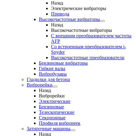
Назад
Электрические вибраторы
Привода
Высокочастотные вибраторы
Назад
Высокочастотные вибраторы
С внешним преобразователем частоты
AFP
Cо встроенным преобразователем i-
Spyder
Высокочастотные преобразователи
Бензиновые вибраторы
Гибкие валы
Вибробулавы
Гладилки для бетона
Виброрейки
Назад
Виброрейки
Электрические
Бензиновые
Телескопические
Секционные
Профиля виброреек
Затирочные машины
Назад