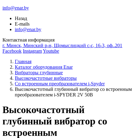
info@enar.by
Назад
E-mails
info@enar.by
Контактная информация
г. Минск, Минский р-н, Щомыслицкий с-с, 16-3, оф..201
Facebook
Instagram
Youtube
Главная
Каталог оборудования Enar
Вибраторы глубинные
Высокочастотные вибраторы
Cо встроенным преобразователем i-Spyder
Высокочастотный глубинный вибратор со встроенным
преобразователем i-SPYDER 2V 50B
Высокочастотный
глубинный вибратор со
встроенным