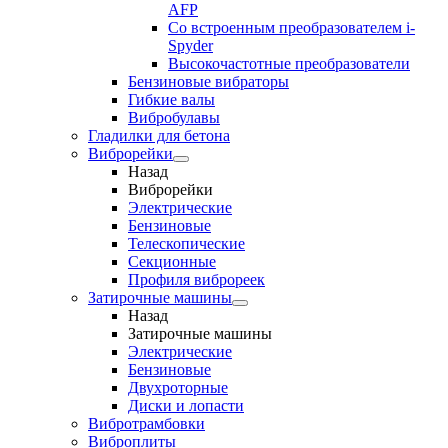
AFP
Cо встроенным преобразователем i-
Spyder
Высокочастотные преобразователи
Бензиновые вибраторы
Гибкие валы
Вибробулавы
Гладилки для бетона
Виброрейки
Назад
Виброрейки
Электрические
Бензиновые
Телескопические
Секционные
Профиля виброреек
Затирочные машины
Назад
Затирочные машины
Электрические
Бензиновые
Двухроторные
Диски и лопасти
Вибротрамбовки
Виброплиты