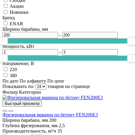
Скидки
Акции
Новинки
Бренд
ENAR
Ширина барабана, мм
-
Мощность, кВт
-
Напряжение, В
220
380
По дате
По алфавиту
По цене
Показывать по:
товаров на странице
Фильтр
Категории
Быстрый просмотр
Фрезеровальная машина по бетону FEN200E3
Ширина барабана, мм
200
Глубина фрезерования, мм
2,5
Производительность, м²/ч
35