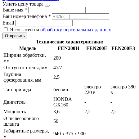
Узнать цену товара
Ваше имя
*
Ваш номер телефона
*
Email
Я согласен на
обработку персональных данных
Отправить
Технические характеристики:
Модель
FEN200H
FEN200E
FEN200E3
Ширина обработки,
200
мм
Отступ от стены, мм
45/7
Глубина
2,5
фрезерования, мм
электро
электро 380
Тип привода
бензин
220 в
в
HONDA
Двигатель
-
-
GX160
Мощность
3,6
2,2
2,2
Ø пылесборного
50
шланга
Габаритные размеры,
940 x 375 x 900
м