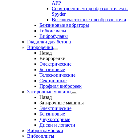
AFP
Cо встроенным преобразователем i-
Spyder
Высокочастотные преобразователи
Бензиновые вибраторы
Гибкие валы
Вибробулавы
Гладилки для бетона
Виброрейки
Назад
Виброрейки
Электрические
Бензиновые
Телескопические
Секционные
Профиля виброреек
Затирочные машины
Назад
Затирочные машины
Электрические
Бензиновые
Двухроторные
Диски и лопасти
Вибротрамбовки
Виброплиты