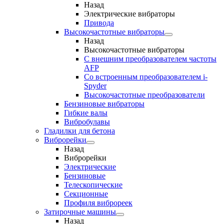
Назад
Электрические вибраторы
Привода
Высокочастотные вибраторы
Назад
Высокочастотные вибраторы
С внешним преобразователем частоты
AFP
Cо встроенным преобразователем i-
Spyder
Высокочастотные преобразователи
Бензиновые вибраторы
Гибкие валы
Вибробулавы
Гладилки для бетона
Виброрейки
Назад
Виброрейки
Электрические
Бензиновые
Телескопические
Секционные
Профиля виброреек
Затирочные машины
Назад