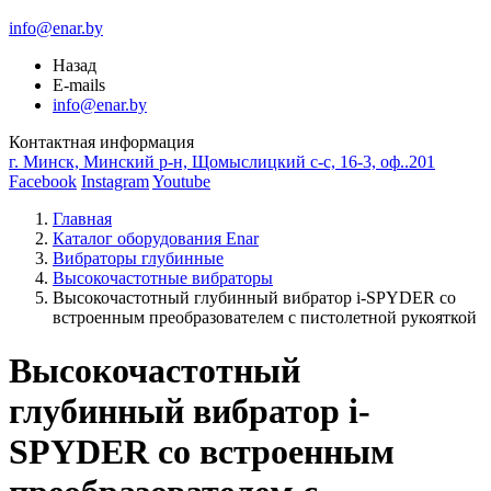
info@enar.by
Назад
E-mails
info@enar.by
Контактная информация
г. Минск, Минский р-н, Щомыслицкий с-с, 16-3, оф..201
Facebook
Instagram
Youtube
Главная
Каталог оборудования Enar
Вибраторы глубинные
Высокочастотные вибраторы
Высокочастотный глубинный вибратор i-SPYDER со
встроенным преобразователем с пистолетной рукояткой
Высокочастотный
глубинный вибратор i-
SPYDER со встроенным