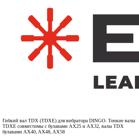
Гибкий вал TDX (TDXE) для вибратора DINGO. Тонкие валы
TDXE совместимы с булавами AX25 и AX32, валы TDX
булавами AX40, AX48, AX58