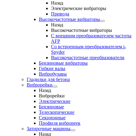
Назад
Электрические вибраторы
Привода
Высокочастотные вибраторы
Назад
Высокочастотные вибраторы
С внешним преобразователем частоты
AFP
Cо встроенным преобразователем i-
Spyder
Высокочастотные преобразователи
Бензиновые вибраторы
Гибкие валы
Вибробулавы
Гладилки для бетона
Виброрейки
Назад
Виброрейки
Электрические
Бензиновые
Телескопические
Секционные
Профиля виброреек
Затирочные машины
Назад