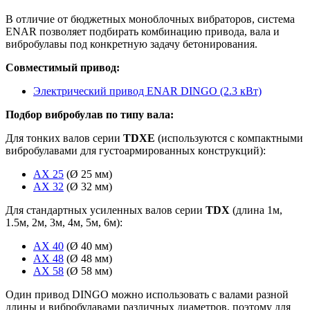
В отличие от бюджетных моноблочных вибраторов, система
ENAR позволяет подбирать комбинацию привода, вала и
вибробулавы под конкретную задачу бетонирования.
Совместимый привод:
Электрический привод ENAR DINGO (2.3 кВт)
Подбор вибробулав по типу вала:
Для тонких валов серии
TDXE
(используются с компактными
вибробулавами для густоармированных конструкций):
AX 25
(Ø 25 мм)
AX 32
(Ø 32 мм)
Для стандартных усиленных валов серии
TDX
(длина 1м,
1.5м, 2м, 3м, 4м, 5м, 6м):
AX 40
(Ø 40 мм)
AX 48
(Ø 48 мм)
AX 58
(Ø 58 мм)
Один привод DINGO можно использовать с валами разной
длины и вибробулавами различных диаметров, поэтому для