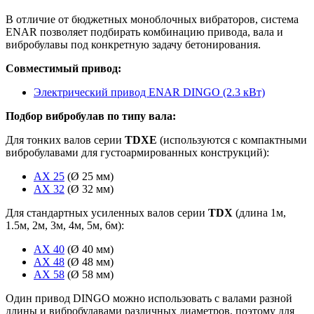
В отличие от бюджетных моноблочных вибраторов, система
ENAR позволяет подбирать комбинацию привода, вала и
вибробулавы под конкретную задачу бетонирования.
Совместимый привод:
Электрический привод ENAR DINGO (2.3 кВт)
Подбор вибробулав по типу вала:
Для тонких валов серии
TDXE
(используются с компактными
вибробулавами для густоармированных конструкций):
AX 25
(Ø 25 мм)
AX 32
(Ø 32 мм)
Для стандартных усиленных валов серии
TDX
(длина 1м,
1.5м, 2м, 3м, 4м, 5м, 6м):
AX 40
(Ø 40 мм)
AX 48
(Ø 48 мм)
AX 58
(Ø 58 мм)
Один привод DINGO можно использовать с валами разной
длины и вибробулавами различных диаметров, поэтому для