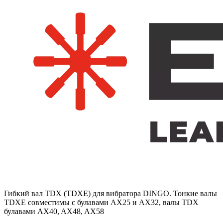
Гибкий вал TDX (TDXE) для вибратора DINGO. Тонкие валы
TDXE совместимы с булавами AX25 и AX32, валы TDX
булавами AX40, AX48, AX58