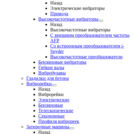
Назад
Электрические вибраторы
Привода
Высокочастотные вибраторы
Назад
Высокочастотные вибраторы
С внешним преобразователем частоты
AFP
Cо встроенным преобразователем i-
Spyder
Высокочастотные преобразователи
Бензиновые вибраторы
Гибкие валы
Вибробулавы
Гладилки для бетона
Виброрейки
Назад
Виброрейки
Электрические
Бензиновые
Телескопические
Секционные
Профиля виброреек
Затирочные машины
Назад