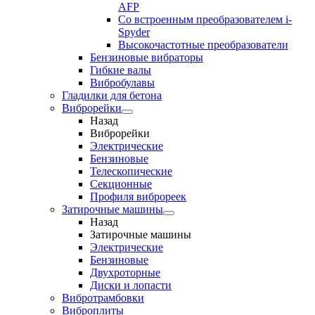
AFP
Cо встроенным преобразователем i-
Spyder
Высокочастотные преобразователи
Бензиновые вибраторы
Гибкие валы
Вибробулавы
Гладилки для бетона
Виброрейки
Назад
Виброрейки
Электрические
Бензиновые
Телескопические
Секционные
Профиля виброреек
Затирочные машины
Назад
Затирочные машины
Электрические
Бензиновые
Двухроторные
Диски и лопасти
Вибротрамбовки
Виброплиты