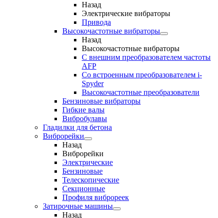
Назад
Электрические вибраторы
Привода
Высокочастотные вибраторы
Назад
Высокочастотные вибраторы
С внешним преобразователем частоты
AFP
Cо встроенным преобразователем i-
Spyder
Высокочастотные преобразователи
Бензиновые вибраторы
Гибкие валы
Вибробулавы
Гладилки для бетона
Виброрейки
Назад
Виброрейки
Электрические
Бензиновые
Телескопические
Секционные
Профиля виброреек
Затирочные машины
Назад